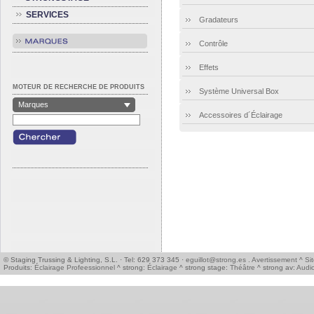
SERVICES
Gradateurs
Contrôle
Effets
MOTEUR DE RECHERCHE DE PRODUITS
Système Universal Box
Marques
Accessoires d´Éclairage
© Staging Trussing & Lighting, S.L. · Tel: 629 373 345 ·
eguillot@strong.es
.
Avertissement
^
Si
Produits:
Éclairage Profeessionnel
^ strong:
Éclairage
^ strong stage:
Théâtre
^ strong av:
Audio