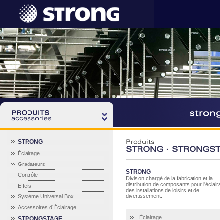
STRONG
Produits
STRONG · STRONGS
Éclairage
Gradateurs
STRONG
Contrôle
Division chargé de la fabrication et la
distribution de composants pour l'éclair
Effets
des installations de loisirs et de
divertissement.
Système Universal Box
Accessoires d´Éclairage
Éclairage
STRONGSTAGE